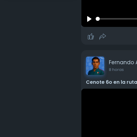
P
l
a
y
Fernando 
8 horas
Cenote 6o en la ru