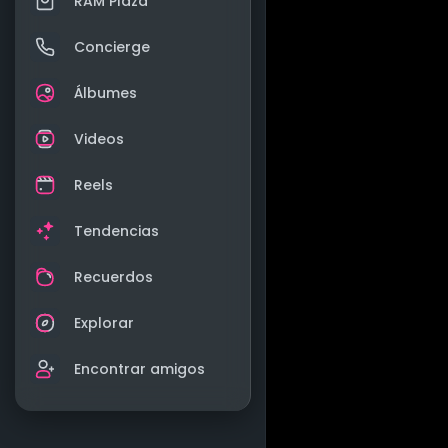
RAM Plaza
Concierge
Álbumes
Videos
Reels
Tendencias
Recuerdos
Explorar
Encontrar amigos