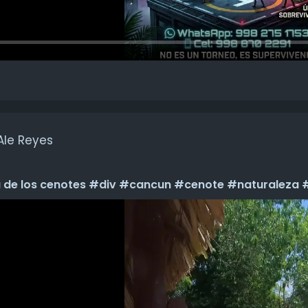
Ale Reyes
ta de los cenotes #div #cancun #cenote #naturaleza 