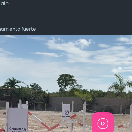
valo
amiento fuerte
P