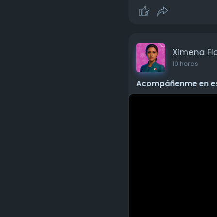
l
a
y
Ximena Fl
10 horas
Acompáñenme en est