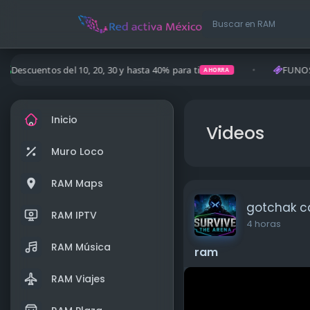
10, 20, 30 y hasta 40% para ti
FUNOS: cada compra te a
AHORRA
Inicio
Videos
Muro Loco
RAM Maps
gotchak 
RAM IPTV
4 horas
RAM Música
ram
RAM Viajes