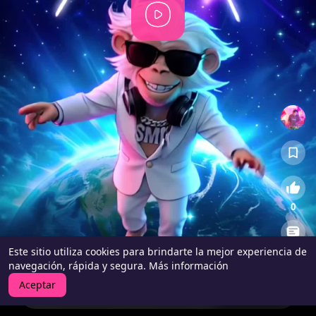
P
l
a
y
0
Este sitio utiliza cookies para brindarte la mejor experiencia de
0
navegación, rápida y segura.
Más información
Aceptar
QUEREMOS SEGUIR BAILANDO EL HOUSE
13