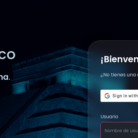
co
¡Bienven
¿No tienes una
na
.
Usuario